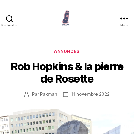
Recherche
Menu
Pakman
Catégories
ANNONCES
Rob Hopkins & la pierre
de Rosette
Par
Pakman
11 novembre 2022
Auteur
Date
de
de
l’article
l’article