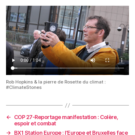
Rob Hopkins & la pierre de Rosette du climat :
#ClimateStones
←
COP 27-Reportage manifestation : Colère,
espoir et combat
→
BX1 Station Europe : l’Europe et Bruxelles face